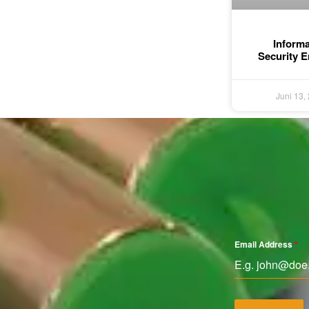
Informa
Security E
Juni 13,
Email Address
*