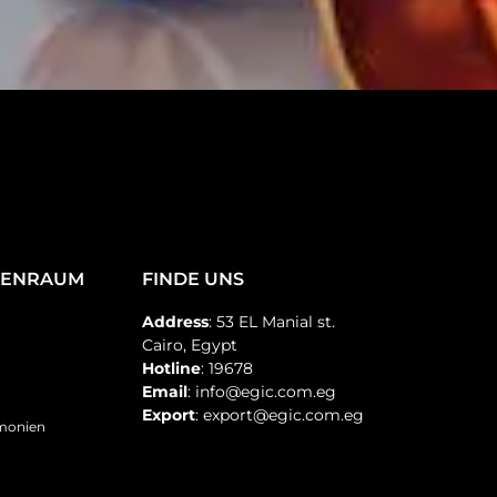
TENRAUM
FINDE UNS
Address
: 53 EL Manial st.
Cairo, Egypt
Hotline
: 19678
Email
: info@egic.com.eg
Export
: export@egic.com.eg
emonien