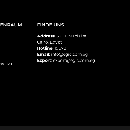
TENRAUM
FINDE UNS
Address
: 53 EL Manial st.
Cairo, Egypt
Hotline
: 19678
Email
: info@egic.com.eg
Export
: export@egic.com.eg
emonien