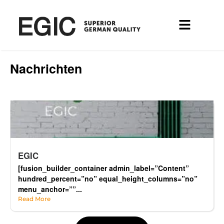
Nachrichten
EGIC
[fusion_builder_container admin_label=”Content”
hundred_percent=”no” equal_height_columns=”no”
menu_anchor=””...
Read More