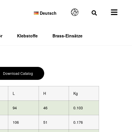
Deutsch
r
Klebstoffe
Brass-Einsätze
Download Catalog
L
H
Kg
94
46
0.103
106
51
0.176