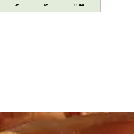
135
65
0.340