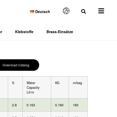
Deutsch
r
Klebstoffe
Brass-Einsätze
Download Catalog
S
Water
KG
m/bag
Capacity
Lit/m
2.8
0.163
0.160
160