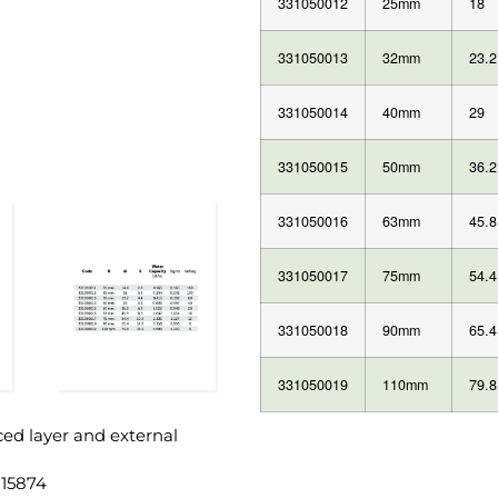
331050012
25mm
18
331050013
32mm
23.2
331050014
40mm
29
331050015
50mm
36.2
331050016
63mm
45.8
331050017
75mm
54.4
331050018
90mm
65.4
331050019
110mm
79.8
ced layer and external
 15874