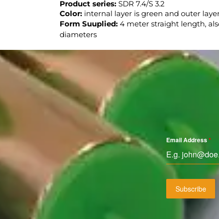
Product series:
SDR 7.4/S 3.2
Color:
internal layer is green and outer layer
Form Suuplied:
4 meter straight length, als
diameters
Email Address
*
Subscribe