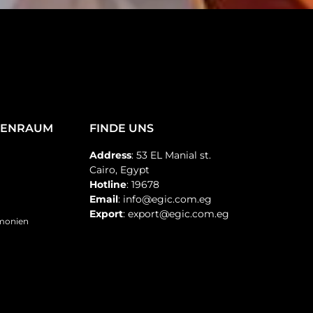
TENRAUM
FINDE UNS
Address
: 53 EL Manial st.
Cairo, Egypt
Hotline
: 19678
Email
: info@egic.com.eg
Export
: export@egic.com.eg
emonien