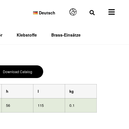
Deutsch
r
Klebstoffe
Brass-Einsätze
Download Catalog
h
l
kg
56
115
0.1