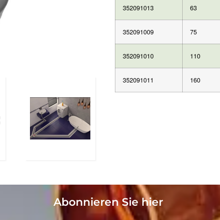
352091013
63
352091009
75
352091010
110
352091011
160
Abonnieren Sie hier