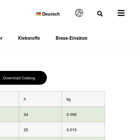
Deutsch
r
Klebstoffe
Brass-Einsätze
Download Catalog
h
kg
24
0.006
25
0.015