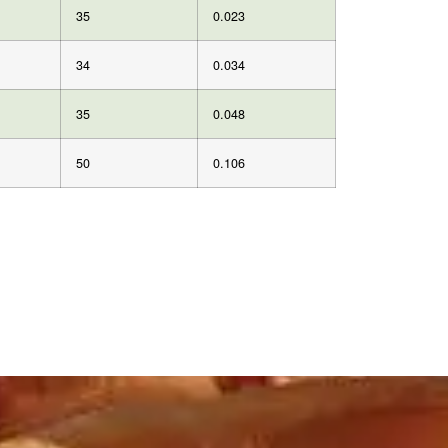
35
0.023
34
0.034
35
0.048
50
0.106