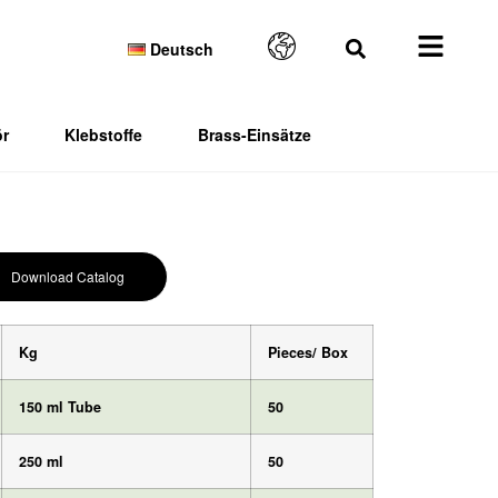
Deutsch
r
Klebstoffe
Brass-Einsätze
Download Catalog
Kg
Pieces/
Box
150 ml Tube
50
250 ml
50