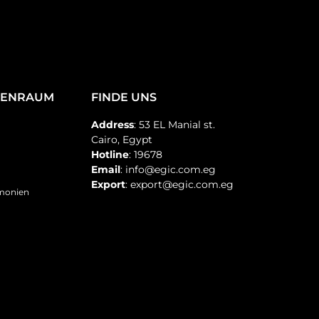
TENRAUM
FINDE UNS
Address
: 53 EL Manial st.
Cairo, Egypt
Hotline
: 19678
Email
: info@egic.com.eg
Export
: export@egic.com.eg
emonien