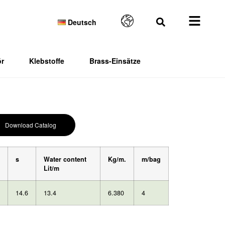
Deutsch
r
Klebstoffe
Brass-Einsätze
Download Catalog
s
Water content
Kg/m.
m/bag
Lit/m
14
.
6
13.4
6.380
4