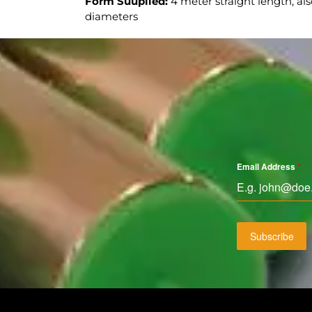
Form Suuplied:
4 meter straight length, als
diameters
Email Address
*
Subscribe