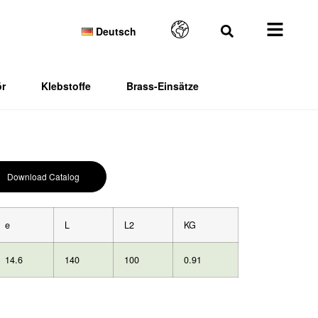
Deutsch
r
Klebstoffe
Brass-Einsätze
Download Catalog
e
L
L2
KG
14.6
140
100
0.91