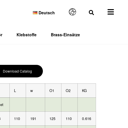
Deutsch
r
Klebstoffe
Brass-Einsätze
Download Catalog
L
w
O1
O2
KG
let
8
110
191
125
110
0.616