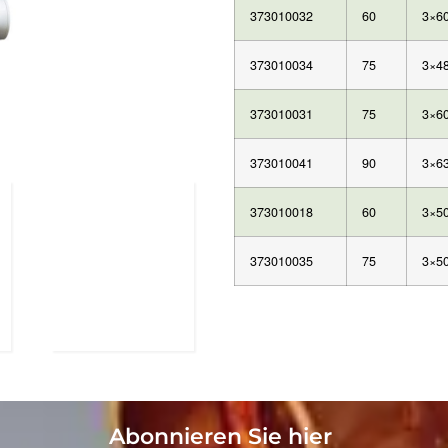
373010032
60
3×6
373010034
75
3×4
373010031
75
3×6
373010041
90
3×6
373010018
60
3×5
373010035
75
3×5
Abonnieren Sie hier