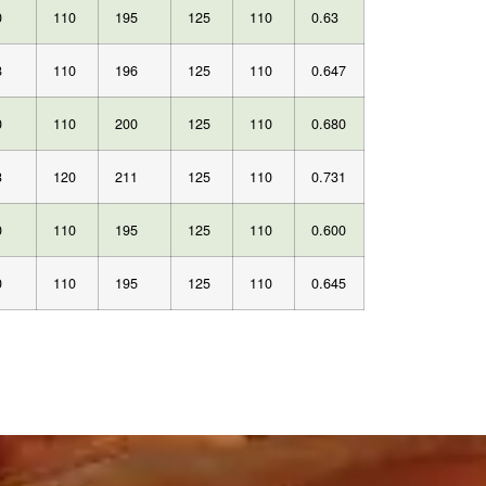
0
110
195
125
110
0.63
8
110
196
125
110
0.647
0
110
200
125
110
0.680
3
120
211
125
110
0.731
0
110
195
125
110
0.600
0
110
195
125
110
0.645