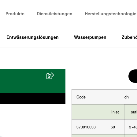
Produkte
Dienstleistungen
Herstellungstechnologie
Entwässerungslösungen
Wasserpumpen
Zubehö
Code
dn
Inlet
out
373010033
60
3×4