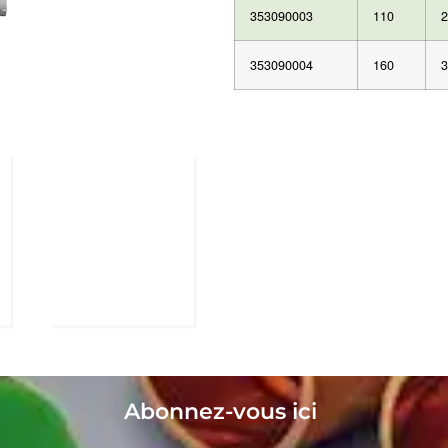
353090003
110
2
353090004
160
3
Abonnez-vous ici