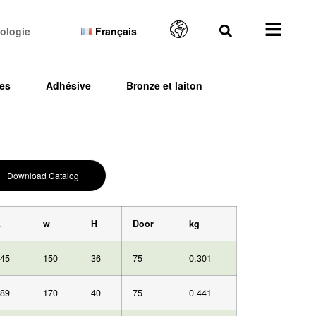
ologie
Français
es
Adhésive
Bronze et laiton
Download Catalog
L
w
H
Door
kg
45
150
36
75
0.301
89
170
40
75
0.441