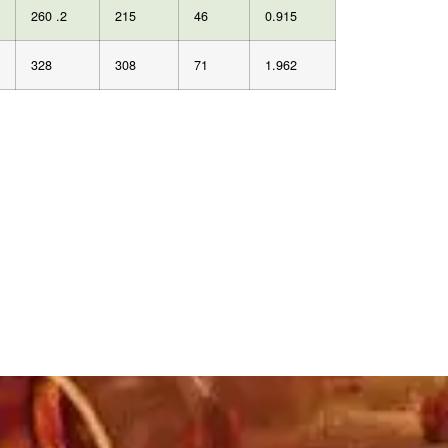
260 .2
215
46
0.915
328
308
71
1.962