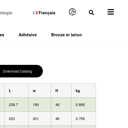
ologie
Français
es
Adhésive
Bronze et laiton
Download Catalog
L
w
H
kg
239.7
190
46
0.695
223
201
46
0.755