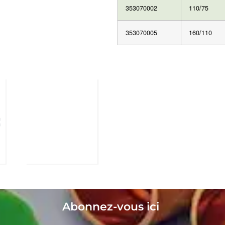
353070002
110/75
353070005
160/110
Abonnez-vous ici