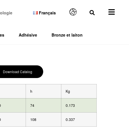
ologie
Français
es
Adhésive
Bronze et laiton
Download Catalog
h
Kg
0
74
0.173
0
108
0.337