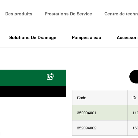
Des produits
Prestations De Service
Centre de techn
Solutions De Drainage
Pompes à eau
Accessori
Code
Dn
352094001
11
352094002
16