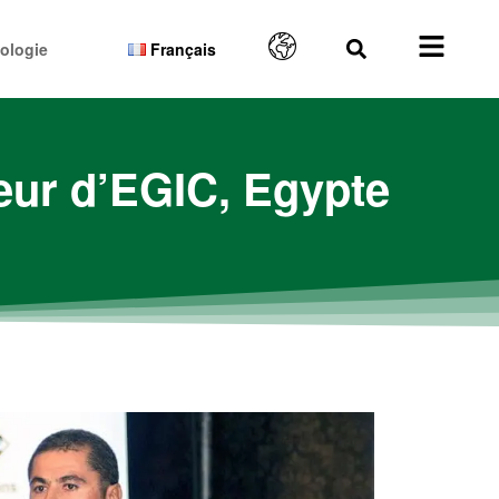
ologie
Français
eur d’EGIC, Egypte