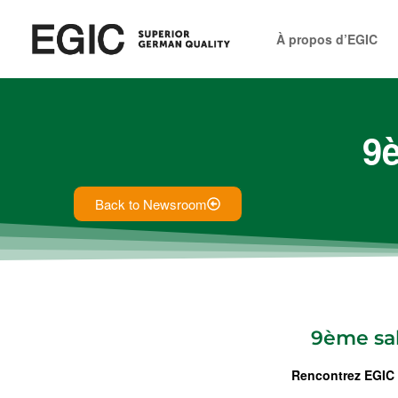
À propos d’EGIC
9
Back to Newsroom
9ème sal
Rencontrez EGIC 