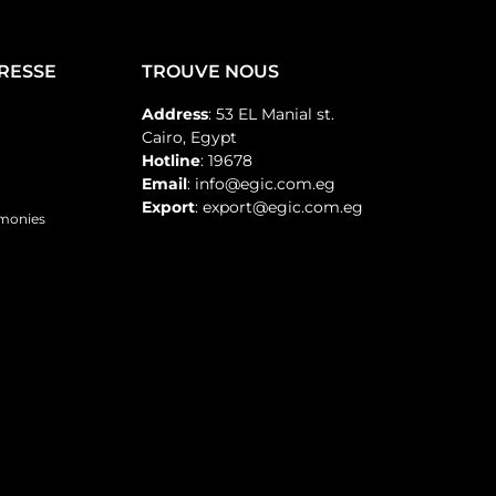
PRESSE
TROUVE NOUS
Address
: 53 EL Manial st.
Cairo, Egypt
Hotline
: 19678
Email
: info@egic.com.eg
Export
: export@egic.com.eg
emonies