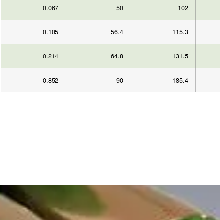
0.067
50
102
0.105
56.4
115.3
0.214
64.8
131.5
0.852
90
185.4