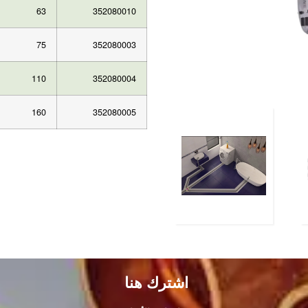
63
352080010
75
352080003
110
352080004
160
352080005
اشترك هنا