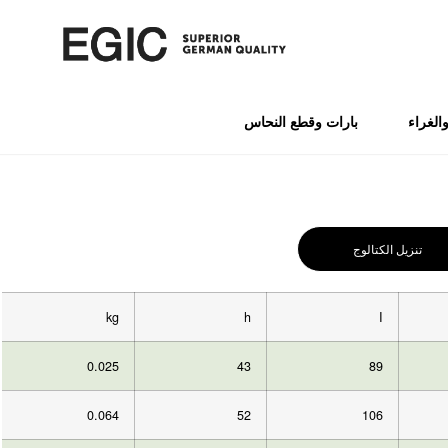
الغراء
بارات وقطع النحاس
تنزيل الكتالوج
kg
h
I
0.025
43
89
0.064
52
106