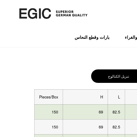
الغراء
بارات وقطع النحاس
تنزيل الكتالوج
Pieces/Box
H
L
150
69
82.5
150
69
82.5