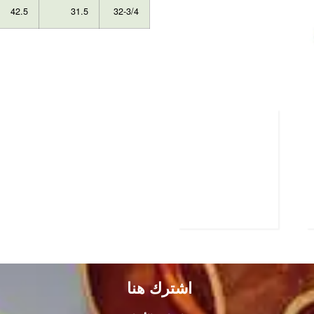
42.5
31.5
32-3/4
اشترك هنا