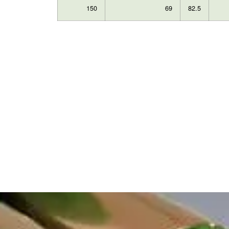
150
69
82.5