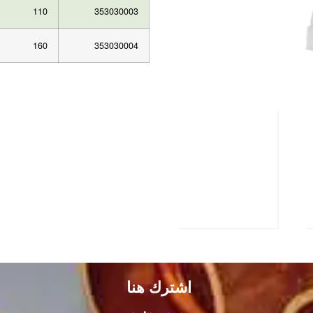
110
353030003
160
353030004
اشترك هنا