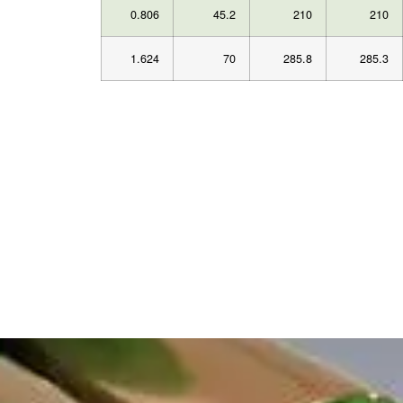
0.806
45.2
210
210
1.624
70
285.8
285.3