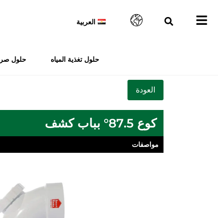
العربية
حلول تغذية المياه
حلول صرف
كوع 87.5° بباب كشف
مواصفات