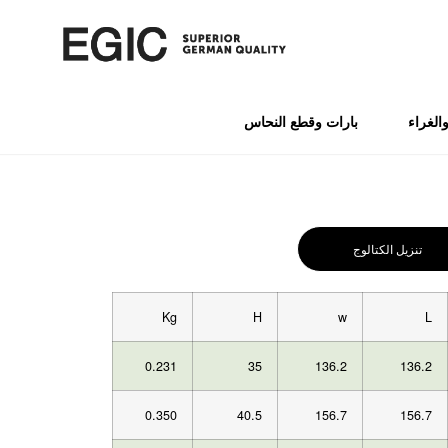
الغراء
بارات وقطع النحاس
تنزيل الكتالوج
Kg
H
w
L
0.231
35
136.2
136.2
0.350
40.5
156.7
156.7