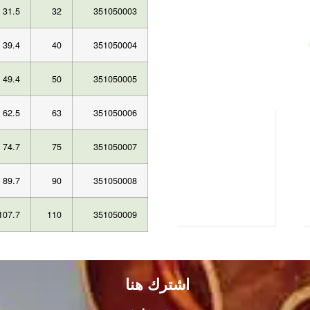
31.5
32
351050003
39.4
40
351050004
49.4
50
351050005
62.5
63
351050006
74.7
75
351050007
89.7
90
351050008
107.7
110
351050009
اشترك هنا