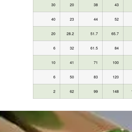
30
20
38
43
40
23
44
52
20
28.2
51.7
65.7
6
32
61.5
84
10
41
71
100
6
50
83
120
2
62
99
148