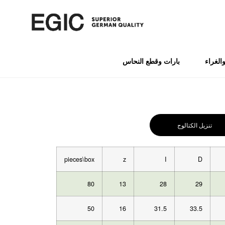
الغراء
بارات وقطع النحاس
تنزيل الكتالوج
pieces\box
z
I
D
80
13
28
29
50
16
31.5
33.5