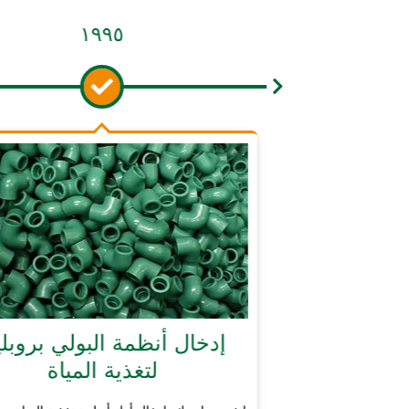
١٩٩٥
إدخال أنظمة البولي بروبلين
إد
لتغذية المياة
 –