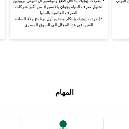
دت إيچيك بادخال قطع ومواسير ال البولي بروبلين
 صرف المياه بجوان بالاستيراد من أكبر شركات
الصرف العالمية بالمانيا
دت إيچيك بإبتكار وتقديم أول برنامج ولاء للسادة
الفنين في هذا المجال الي السوق المصري
المهام