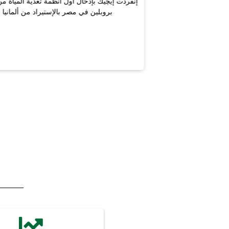
إنفردت إيچيك بإدخال أول أنظمة تغذية المياة من البولي
• إنفر
بروبلين في مصر بالإستيراد من ألمانيا
لحلول
• إنفر