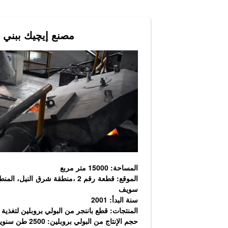
مصنع إيچيك ببني
المساحة: 15000 متر مربع
الموقع: قطعة رقم 2 ،منطقة شرق الني
سويف
سنة البدأ: 2001
المنتجات: قطع باننجر من البولي بروبلين لتغذية
حجم الإنتاج من البولي بروبلين: 2500 طن سنويا