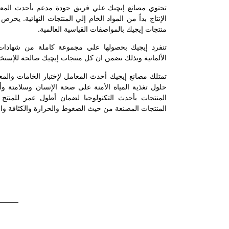
تحتوي مصانع إيچيك علي فريق جودة مدعم بأحدث المعا
الإنتاج بداً من المواد الخام إلي المنتجات النهائية. يحر
منتجات إيچيك بالمواصفات القياسية العالمية.
تنفرد إيچيك بحصولها علي مجموعة كاملة من شهادات ا
الألمانية وبذلك نضمن ان كل منتجات إيچيك صالحة للإستخدام أكث
تمتلك مصانع إيچيك أحدث المعامل لإختبار الخامات والمع
حلول تغذية المياة الأمنة على صحة الإنسان وسلامتة وأع
المنتجات بأحدث التكنولوجيا لضمان أطول عمر للمنتج .
المنتجات المصنعة من حيث الضغوط والحرارة والكثافة وال