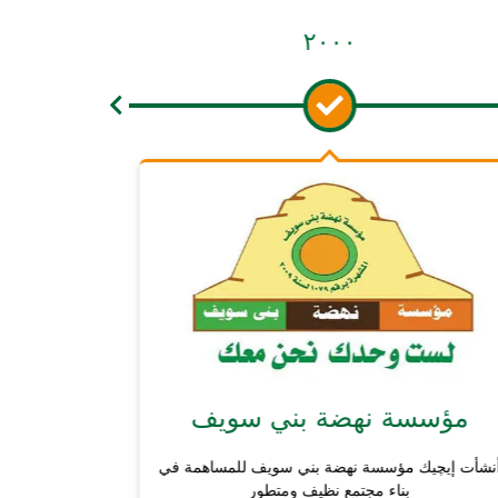
٢٠٠٦
٢٠٠٠
ضة بني سويف
إنشاء أول مصنع لحل
المياة
نهضة بني سويف للمساهمة في
تمع نظيف ومتطور