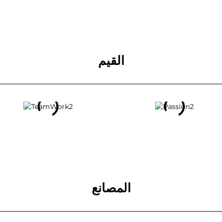
القيم
المصانع