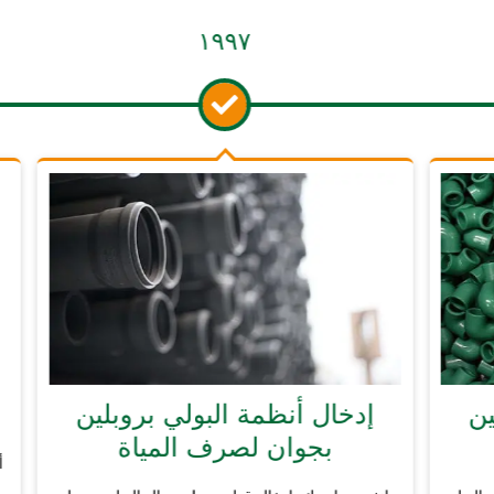
١٩٩٧
خال أنظمة البولي بروبلين
مؤسسة نه
بجوان لصرف المياة
أنشأت إيچيك مؤسسة 
بناء مج