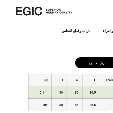
الغراء
بارات وقطع النحاس
تنزيل الكتالوج
Kg
H
W
L
Thre
0.111
30
86
86.5
1
0.104
30
86
86.5
1