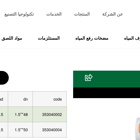
عن الشركة
المنتجات
الخدمات
تكنولوجيا التصنيع
 المياه
مضخات رفع المياه
المستلزمات
مواد اللصق و
ad
dn
code
.5
48*1.5″
353040002
.5
50*1.5″
353040004