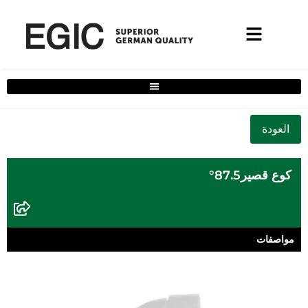
فلتر حلول المنزل الكامل
كوع قصير87.5°
مواصفات