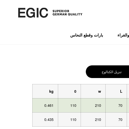
الغراء
بارات وقطع النحاس
تنزيل الكتالوج
kg
0
w
L
0.461
110
210
70
0.435
110
210
70