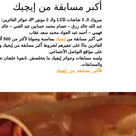
أكبر مسابقة من إيچيك
مبروك الـ 3 شاشات LCD والـ 2 موتور JP جوائز الفائزين:
عبد الله خالد رزق – عصام محمد حسانين عبد الغني – خال
فهمي – أحمد عبد الجواد محمد سعد عقاب
في أكبر مسابقة من
إيچيك
بمنا
الفائزين بناءً على تنفيزهم لشروط أكبر مسابقة من إيجيك وا
على مواقع التواصل الأجتماعي.
ولسه مسابقات وجوائز إيچيك ما بتخلصش. تابعونا علشان تع
والمسابقات.
#أكبر_مسابقة_من_إيچيك