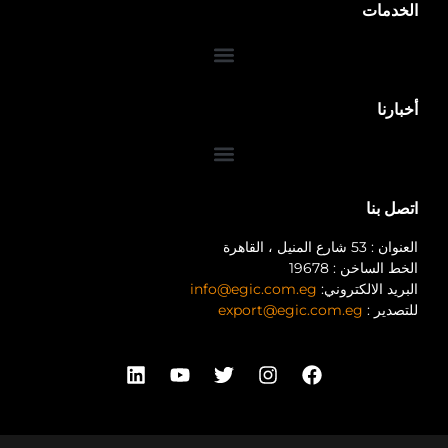
1
ني:
info@egic.com.eg
export@egic.co