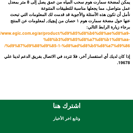
يمكن لمضخة سمارت هوم سحب المياه من عمق يصل إلى 8 متر بمعدل
جعلها مناسبة للتطبيقات المتنوعة
الأسئلة والأجوبة قد قدمت لك المعلومات التي تبحث
عنها حول مضخة سمارت هوم ١ حصان من إيچيك, لمعلومات عن المنتج
التالي:
https://www.egic.com.eg/ar/product/%d9%85%d8%b6
%d8%b3%d9%85%d8%a7%d
%d9%87%d9%88%d9%85-1-%d8%ad%d8%b5%
تفسار آخر، فلا تتردد في الاتصال بفريق الدعم لدينا علي
اشترك هنا
وتابع اخر الأخبار