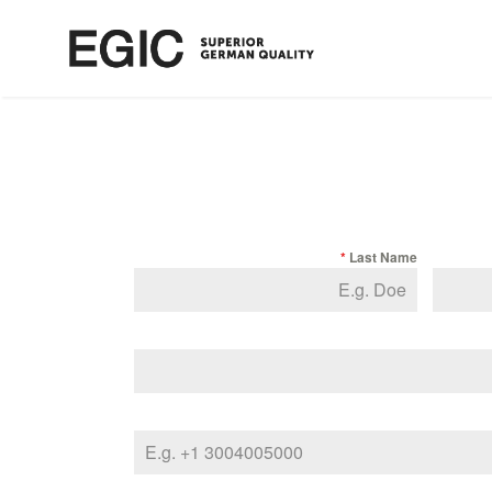
*
Last Name