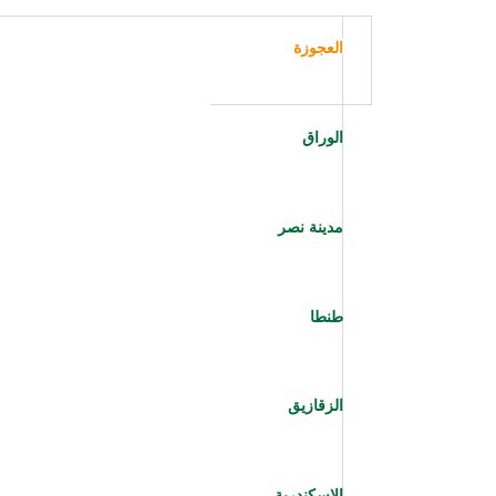
العجوزة
الوراق
مدينة نصر
طنطا
الزقازيق
الاسكندرية